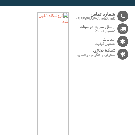
-------
شماره تماس
تلفن تماس /09192732836
ارسال سریع مرسوله
تضمین اصالت
خدمات
تضمین کیفیت
شبکه مجازی
سفارش با تلگرام / واتساپ